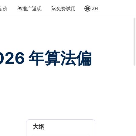
定价
🎁推广返现
🚀免费试用
ZH
026 年算法偏
大纲