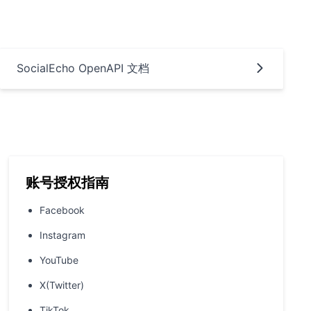
SocialEcho OpenAPI 文档
账号授权指南
Facebook
Instagram
YouTube
X(Twitter)
TikTok