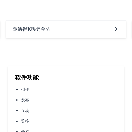
邀请得10%佣金💰
软件功能
创作
发布
互动
监控
分析