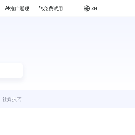
🎁推广返现
🚀免费试用
ZH
社媒技巧