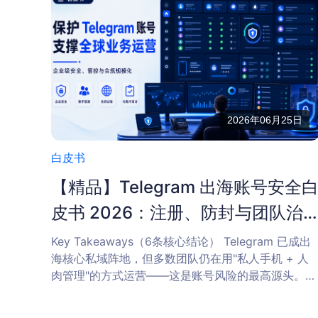
2026年06月25日
白皮书
【精品】Telegram 出海账号安全
皮书 2026：注册、防封与团队治
理完整手册
Key Takeaways（6条核心结论） Telegram 已成出
海核心私域阵地，但多数团队仍在用"私人手机 + 人
肉管理"的方式运营——这是账号风险的最高源头。
Telegram 基础服务