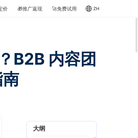
定价
🎁推广返现
🚀免费试用
ZH
载？B2B 内容团
指南
大纲