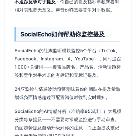
不追踪竞争对手提及
：你自己的提及指标单独来看对
相对表现毫无意义。声音份额需要竞争对手数据。
SocialEcho如何帮助你监控提及
SocialEcho的社媒监听模块监控5个平台（TikTok、
Facebook、Instagram、X、YouTube），同时追踪
1,000+关键词——覆盖品牌名、产品名、活动话题标
签和竞争对手术语的有标记和无标记提及。
24/7监控与情感波动预警意味着你的团队在提及量激
增或负面情感超过可配置阈值时收到实时通知。
SocialEcho的AI情感分析（准确率95%以上）大规模
分类每条提及——不需要对常规监控进行手动审查。
负面趋势提及自动升级到你的注意，而正面提及被记
录用于倡导管道和UGC再利用。