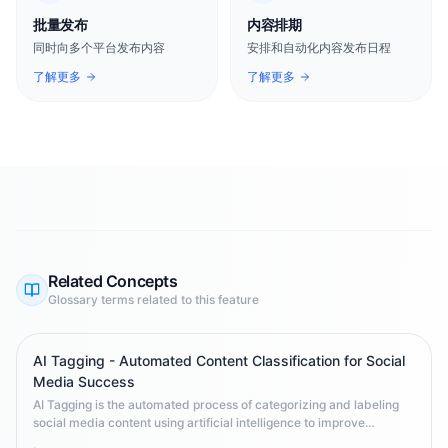
批量发布
内容排期
同时向多个平台发布内容
安排和自动化内容发布日程
了解更多
了解更多
Related Concepts
Glossary terms related to this feature
AI Tagging - Automated Content Classification for Social
Media Success
AI Tagging is the automated process of categorizing and labeling
social media content using artificial intelligence to improve
discoverability, analytics, and content strategy across platforms