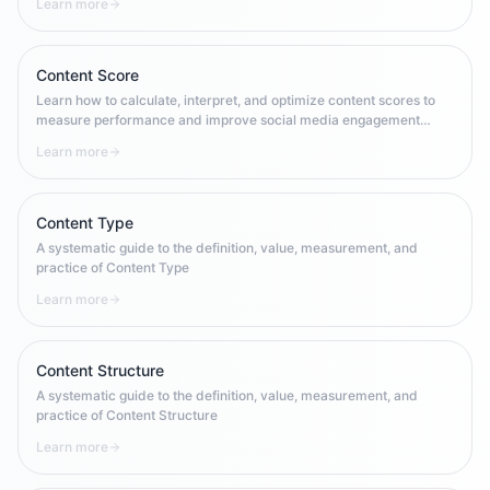
Learn more
like Facebook, Instagram, TikTok, LinkedIn, and YouTube. This
comprehensive guide covers definitions, business value,
measurement frameworks, and operational best practices for
global social media teams.
Content Score
Learn how to calculate, interpret, and optimize content scores to
measure performance and improve social media engagement
across platforms.
Learn more
Content Type
A systematic guide to the definition, value, measurement, and
practice of Content Type
Learn more
Content Structure
A systematic guide to the definition, value, measurement, and
practice of Content Structure
Learn more