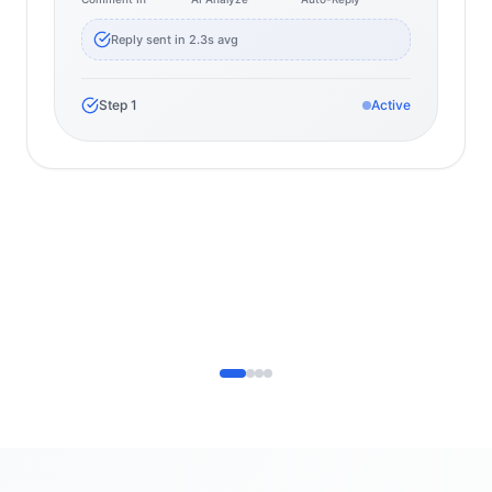
Reply sent in 2.3s avg
Step
1
Active