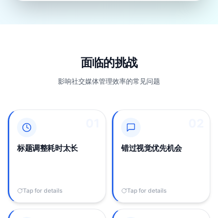
面临的挑战
影响社交媒体管理效率的常见问题
01
01
02
02
将其他平台的标题改写为
来自X或Facebook的内容
适合Instagram风格、标签
需要针对Instagram的动态
策略和最佳字符长度，消
和Story格式进行视觉调
标题调整耗时太长
错过视觉优先机会
耗了本可用于创作的数小
整，但为每个平台手动编
时时间。
辑令人不堪重负。
Tap for details
Tap to flip back
Tap for details
Tap to flip back