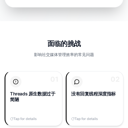
面临的挑战
影响社交媒体管理效率的常见问题
01
01
02
02
Threads 仅展示每篇贴文
Threads 算法奖励对话深
的原始曝光和点赞，没有
度，但原生应用不报告线
粉丝增长曲线、没有每篇
程长度、每篇平均回复
Threads 原生数据过于
没有回复线程深度指标
回复率、没有触达热力
数，也不告诉你哪条贴文
简陋
图，只有毫无上下文的几
点燃了最长的讨论。
个数字。
Tap for details
Tap to flip back
Tap for details
Tap to flip back