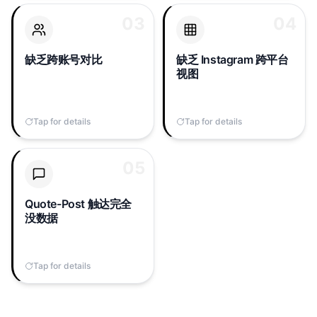
03
03
04
04
如果你同时运营创始人、
Threads 与 Instagram 共
品牌和产品账号，
享粉丝，但原生工具不会
Threads 里完全无法把它
告诉你哪条 Threads 贴文
缺乏跨账号对比
缺乏 Instagram 跨平台
们并排对比，每个账号都
驱动了 IG 主页访问，也不
视图
是信息孤岛。
会展示受众重叠的演变。
Tap for details
Tap to flip back
Tap for details
Tap to flip back
05
05
当别人 Quote-Post 你的
Threads 时，原贴的触达
提升在原生 Insights 标签
Quote-Post 触达完全
里完全不可见。你只看到
没数据
自己贴文的曝光，看不到
真正在驱动算法的涟漪效
应。
Tap for details
Tap to flip back