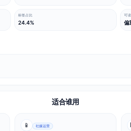
标签占比
可
24.4%
偏
适合谁用
📱
社媒运营