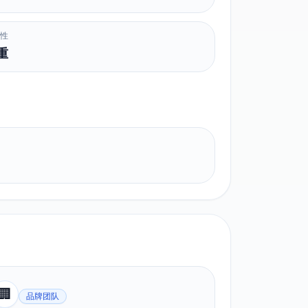
读性
重
🏢
品牌团队