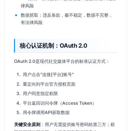
律风险
数据抓取：违反条款，极不稳定，数据不完整，
有法律风险
核心认证机制：OAuth 2.0
OAuth 2.0是现代社交媒体平台的标准认证方式：
用户点击"连接[平台]账号"
重定向到平台官方授权页面
用户同意指定权限
平台返回访问令牌（Access Token）
用令牌调用API获取数据
关键安全原则
：用户无需提供账号密码给第三方；权