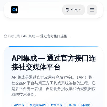
中文
词汇表
API集成 — 通过官方接口连接社交媒体平台
API集成 — 通过官方接口连
接社交媒体平台
API集成是通过官方应用程序编程接口（API）将
社交媒体平台与第三方工具或系统连接的过程。它
是多平台统一管理、自动化数据收集和合规数据获
取的技术基础。
API集成
社交媒体API
数据集成
OAuth
自动化