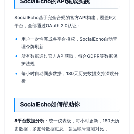
SocialEcho的API集成实践
SocialEcho基于完全合规的官方API构建，覆盖9大
平台，全部通过OAuth 2.0认证：
用户一次性完成各平台授权，SocialEcho自动管
理令牌刷新
所有数据通过官方API获取，符合GDPR等数据保
护法规
每小时自动同步数据，180天历史数据支持深度分
析
SocialEcho如何帮助你
8平台数据分析
：统一仪表板，每小时更新，180天历
史数据，多账号数据汇总，竞品账号监测对比，