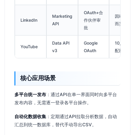
OAuth+合
Marketing
因端点
LinkedIn
作伙伴审
API
而异
批
Data API
Google
10,000
YouTube
v3
OAuth
配额/天
核心应用场景
多平台统一发布
：通过API在单一界面同时向多平台
发布内容，无需逐一登录各平台操作。
自动化数据收集
：定期通过API拉取分析数据，自动
汇总到统一数据库，替代手动导出CSV。