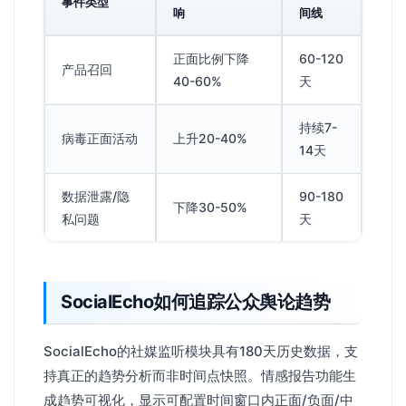
事件类型
响
间线
正面比例下降
60-120
产品召回
40-60%
天
持续7-
病毒正面活动
上升20-40%
14天
数据泄露/隐
90-180
下降30-50%
私问题
天
SocialEcho如何追踪公众舆论趋势
SocialEcho的社媒监听模块具有180天历史数据，支
持真正的趋势分析而非时间点快照。情感报告功能生
成趋势可视化，显示可配置时间窗口内正面/负面/中